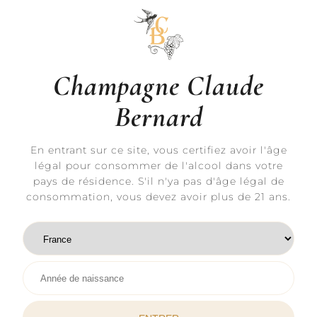
pièce d’identité.
Enfin, vous avez le droit d’introduire une
réclamation auprès de la Cnil.
Coordonnées du Responsable du traitement :
Champagne Claude Bernard, 1 Rue Saint-
Champagne Claude
Vincent, 10200 Rouvres-les-Vignes, France.
Bernard
En entrant sur ce site, vous certifiez avoir l'âge
Informations pratiques
légal pour consommer de l'alcool dans votre
pays de résidence. S'il n'ya pas d'âge légal de
consommation, vous devez avoir plus de 21 ans.
Contact & adresse
06 48 17 66 29