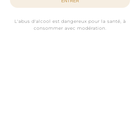
1 Rue Saint-Vincent
10200 - Rouvres-les-Vignes
France
L'abus d'alcool est dangereux pour la santé, à
consommer avec modération.
Se rendre sur place
A5 - Sortie 23
(à 20 minutes)
Accès via la route principale du village.
Accessibilité