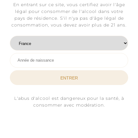
En entrant sur ce site, vous certifiez avoir l'âge
légal pour consommer de l'alcool dans votre
pays de résidence. S'il n'ya pas d'âge légal de
consommation, vous devez avoir plus de 21 ans.
Saint-Valentin et Champagne
Récoltant-Manipulant : l’union du
L'abus d'alcool est dangereux pour la santé, à
consommer avec modération.
terroir et de l’amour
Champagne Récoltant-Manipulant : une
maison familiale enracinée dans le terroir
Chez Champagne Claude Bernard,